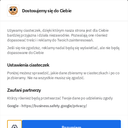
Dostosujemy się do Ciebie
Najlepszy brand dekady wg Loan Magazine
Używamy ciasteczek, dzięki którym nasza strona jest dla Ciebie
bardziej przyjazna i działa niezawodnie. Pozwalają one również
Twój osobisty doradca
dopasować treści i reklamy do Twoich zainteresowań.
pożyczkowy
Jeśli się nie zgodzisz, reklamy nadal będą się wyświetlać, ale nie będą
dopasowane do Ciebie
Ponad 200 ofert, 6 ekspertów i 1 priorytet –
Ustawienia ciasteczek
bezpieczeństwo i zadowolenie klienta.
Poniżej możesz sprawdzić, jakie dane zbieramy w ciasteczkach i po co
Zweryfikowani Partnerzy,
wpisani do KNF, wybrani
je zbieramy. Nie na wszystkie musisz się zgodzić.
przez nasz Zespół.
Zaufani partnerzy
Jeden wniosek,
który trafia do każdego z nich,
Którzy również będą przetwarzać Twoje dane po udzieleniu zgody
oszczędzając Twój czas.
Google
-
https://business.safety.google/privacy/
Prawdziwe opinie naszych ekspertów
– prosto,
szczerze, bez żargonu.
Rozumiem