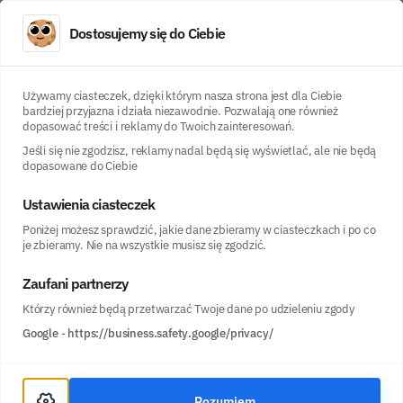
Dostosujemy się do Ciebie
LoanDO
O projekcie LoanDO
Maciej Suwik
Używamy ciasteczek, dzięki którym nasza strona jest dla Ciebie
bardziej przyjazna i działa niezawodnie. Pozwalają one również
dopasować treści i reklamy do Twoich zainteresowań.
Maciej Suwik
Jeśli się nie zgodzisz, reklamy nadal będą się wyświetlać, ale nie będą
dopasowane do Ciebie
Maciej jest współzałożycielem oraz CGO (Chief Growth
Ustawienia ciasteczek
Officer) Grupy LoanDO i odpowiada za rozwój biznesu
Poniżej możesz sprawdzić, jakie dane zbieramy w ciasteczkach i po co
oraz skalowanie działalności firmy na rynkach krajowych
je zbieramy. Nie na wszystkie musisz się zgodzić.
i zagranicznych. Koncentruje się na identyfikacji nowych
Zaufani partnerzy
możliwości wzrostu, optymalizacji strategii
Którzy również będą przetwarzać Twoje dane po udzieleniu zgody
sprzedażowych i rozwoju oferty produktowej. Ściśle
Google
-
https://business.safety.google/privacy/
współpracuje z zespołami marketingu, sprzedaży i
technologii, wdrażając innowacyjne rozwiązania
wspierające ekspansję. Nadzoruje kluczowe projekty
Rozumiem