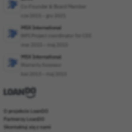
Co-Founder & Board Member
cze 2015 – gru 2021
MSX International
WPI Project coordinator for CEE
mar 2015 – maj 2015
MSX International
Warranty Assessor
kwi 2013 – maj 2015
O projekcie LoanDO
Partnerzy LoanDO
Skontaktuj się z nami