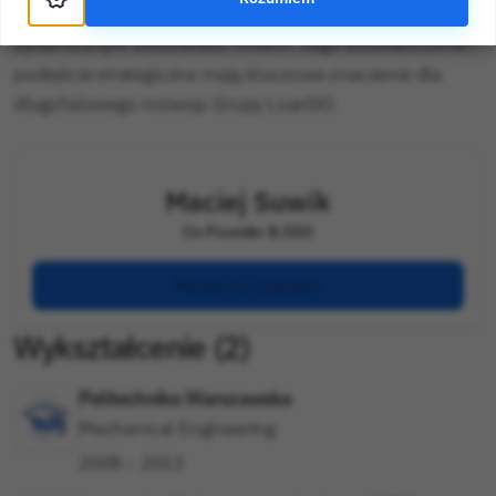
wzrostowe i dba o efektywność operacyjną w
dynamicznym środowisku fintech. Jego doświadczenie i
podejście strategiczne mają kluczowe znaczenie dla
długofalowego rozwoju Grupy LoanDO.
Maciej Suwik
Co-Founder & CGO
Maciej na LinkedIn
Wykształcenie
(
2
)
Politechnika Warszawska
Mechanical Engineering
2008 – 2013