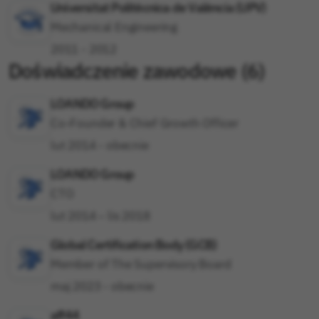
Universitat Politècnica de València (UPV)
Mechanical Engineering
2011 - 2012
Doświadczenie zawodowe
(
6
)
LOANDO Group
Co-Founder & Chief Growth Officer
lut 2014 - obecnie
LOANDO Group
CTO
lut 2014 – lis 2018
Global Certification Body (GCB)
Member of The Supervisory Board
maj 2023 - obecnie
aff44