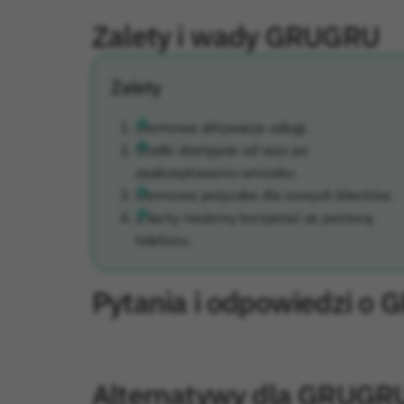
Zalety i wady GRUGRU
Zalety
Darmowa aktywacja usługi.
Środki dostępne od razu po
zaakceptowaniu wniosku.
Darmowa pożyczka dla nowych klientów.
Z karty możemy korzystać za pomocą
telefonu.
Pytania i odpowiedzi o
Alternatywy dla GRUGR