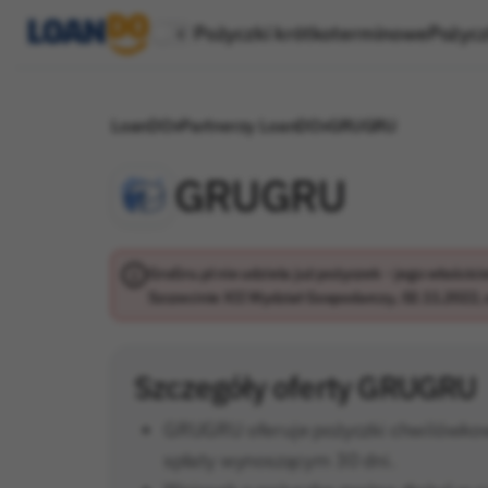
Pożyczki krótkoterminowe
Pożycz
LoanDO
Partnerzy LoanDO
GRUGRU
GRUGRU
GruGru.pl nie udziela już pożyczek – jego właścic
Szczecinie XII Wydział Gospodarczy, 02.11.2022, 
Szczegóły oferty GRUGRU
GRUGRU oferuje pożyczki chwilówkow
spłaty wynoszącym 30 dni.