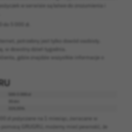
pożyczek w serwisie są łatwe do zrozumienia i
.
 do 5 000 zł.
ernet, potrzebny jest tylko dowód osobisty.
, w dowolny dzień tygodnia.
lienta, gdzie znajdzie wszystkie informacje o
GRU
500-5 000 zł
30 dni
319,35%
00 zł pożyczane na 1 miesiąc, zwracane w
k za pomocą GRUGRU, możemy mieć pewność, że