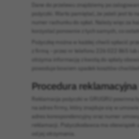
Dane do przelewu znajdziemy po zalogowani
pożyczki. Warto pamiętać, że jeżeli jest to n
numer rachunku do spłat. Należy więc za k
korzystać ponownie z tych samych, co ostat
Pożyczkę można w każdej chwili spłacić prz
z firmą – przez nr telefonu 226 022 865 lub
otrzyma informację z kwotą do spłaty obow
powoduje bowiem spadek kosztów chwilówk
Procedura reklamacyjn
Reklamacja pożyczki w GRUGRU powinna być
na adres firmy, który znajduje się w umowi
adres korespondencyjny oraz numer umowy 
reklamacji. Pożyczkodawca ma obowiązek ud
od jej otrzymania.