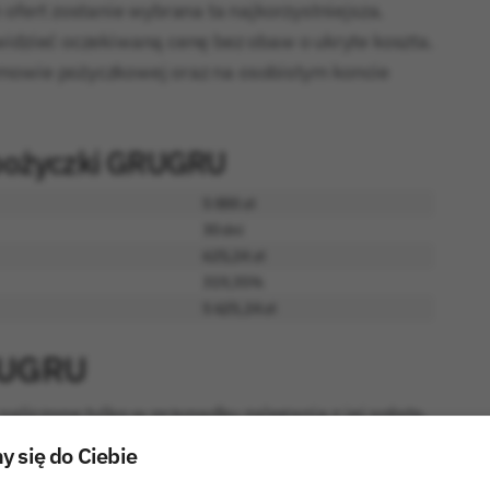
 ofert zostanie wybrana ta najkorzystniejsza.
widzieć oczekiwaną cenę bez obaw o ukryte koszta.
umowie pożyczkowej oraz na osobistym koncie
 pożyczki GRUGRU
5 000 zł
30 dni
625,24 zł
319,35%
5 625,24 zł
RUGRU
iczone tylko w przypadku zalegania z jej spłatą.
odsetek od kwoty pożyczki, od dnia następującego
 się do Ciebie
i odsetek maksymalnych za opóźnienie