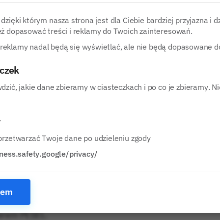
ilnego, tj. dwukrotności wysokości odsetek
we za opóźnienie wynoszą sumę stopy
zięki którym nasza strona jest dla Ciebie bardziej przyjazna i d
ż dopasować treści i reklamy do Twoich zainteresowań.
 i 5,5 punktów procentowych).
z, reklamy nadal będą się wyświetlać, ale nie będą dopasowane d
eczek
a i posiadanie pełnej zdolności do czynności
zić, jakie dane zbieramy w ciasteczkach i po co je zbieramy. N
p do bankowości elektronicznej, czynny adres e-
y
menty potwierdzające dochód i zatrudnienie.
przetwarzać Twoje dane po udzieleniu zgody
ka przez weryfikację bankowości elektronicznej
iness.safety.google/privacy/
iem
erem PESEL.