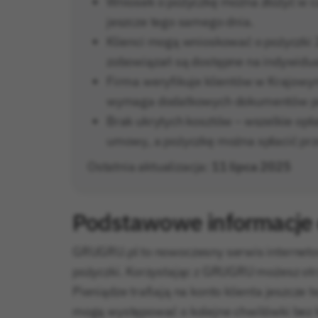
Wniosek o pożyczkę można złożyć w ca
jeszcze tego samego dnia.
Klienci mogą wnioskować o pożyczki 
zobowiązań są dostępne na indywidu
Firma weryfikuje klientów w Krajowym
wymaga dodatkowych dokumentów po
Brak ukrytych kosztów – wszelkie opł
umowy, a pożyczkę można spłacić prz
Ostatnia aktualizacja:
11 lipca 2025
Podstawowe informacje
GRUGRU.pl to nowoczesny serwis internet
pożyczki. Korzystając z GRUGRU możesz otr
Pieniądze trafiają na konto klienta jeszcz
mogą występować o kolejne chwilówki bez 