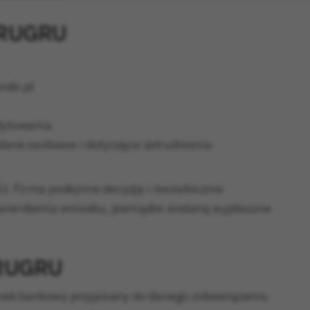
GRUGRU
ando.pl
dytowania
dane osobowe i dotyczące zatrudnienia
U. Firma podejmie decyzję i niezwłocznie
twierdzenia wniosku, pieniądze zostaną wypłacone
GRUGRU
nek bankowy przypisany do danego zobowiązania.