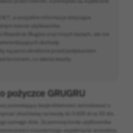
łości przez internet, a pieniądze są wypłacane
24/7, a wszystkie informacje dotyczące
alnym koncie użytkownika.
 Rejestrze Długów oraz innych bazach, ale nie
twierdzających dochody.
aty są jasno określone przed podpisaniem
ed terminem, co obniża koszty.
 o pożyczce GRUGRU
owy pozwalający bezproblemowo wnioskować o
zymać chwilówkę na kwotę do 5 000 zł na 30 dni.
e tego samego dnia. Za pomocą konta użytkownika
konieczności nieustannego wypełniania wniosków.