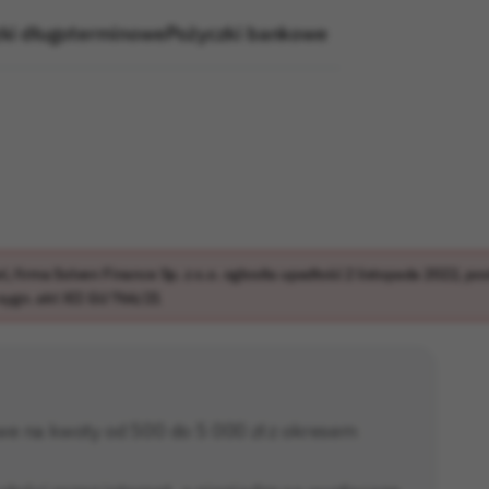
ki długoterminowe
Pożyczki bankowe
iel, firma Solven Finance Sp. z o.o. ogłosiła upadłość 2 listopada 2022
sygn. akt XII GU 766/21
e na kwoty od 500 do 5 000 zł z okresem