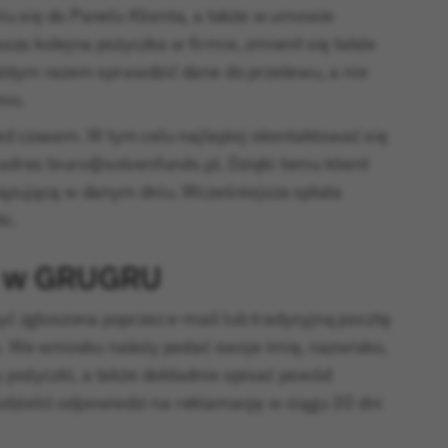
u się do Panelu Klienta, a także w umowie
asza kolejna pożyczka w firmie, zmienił się także
ażdym razem sprawdzić dane do przelewu, a nie
nio.
ed czasem. W tym celu najlepiej skontaktować się
 adres biuro@solvenfunds.pl. Dzięki temu klient
iązującą w danym dniu. Wcześniejsza spłata
i.
a w GRUGRU
 zgłoszona poprzez e-mail lub tradycyjną pocztę
e. We wniosku należy podać swoje imię, nazwisko,
pożyczki, a także dokładnie opisać powód
zielić odpowiedzi na reklamację w ciągu 30 dni