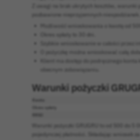
Z uwagi na brak ukrytych kosztów, warunki 
pozbawione nieprzyjemnych niespodzianek
Możliwość wnioskowania o kwotę od 500
Okres spłaty to 30 dni.
Szybkie wnioskowanie w całości przez int
O pożyczkę można wnioskować całą dobę
Klient ma dostęp do podręcznego konta k
obecnym zobowiązaniu.
Warunki pożyczki GRU
Kwota
Okres spłaty
RRSO
Warunki pożyczki GRUGRU to od 500 do 5 0
pojedynczej płatności. Składając wniose