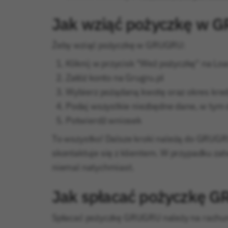
Jak wziąć pożyczkę w 
Żeby wziąć pożyczkę w GRUGRU:
Kliknij w przycisk "Weź pożyczkę" na Lo
Załóż konto na Grugru.pl
Wybierz pożądaną kwotę oraz okres kre
Podaj wszystkie niezbędne dane, w tym 
Potwierdź wniosek
To wszystko! Dalsze kroki należą do GRUGR
skontaktuje się z klientem. W przypadku za
niemal natychmiast.
Jak spłacać pożyczkę 
Spłacać pożyczkę GRUGRU należy na rachu