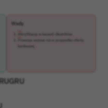
Wady
Weryfikacja w bazach dłużników.
Prowizja wyższa niż w przypadku oferty
bankowej.
 GRUGRU
U