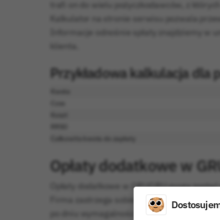
trafi on do wielu pożyczkodawców, z których
Kalkulator na stronie serwisu pozwala prze
Informacje odnośnie spłaty znajdziemy w 
klienta.
Przykładowa kalkulacja dla
Kwota
Czas
Koszt
RRSO
Całkowita kwota do zapłaty
Opłaty dodatkowe w G
Opłaty dodatkowe w GRUGRU mogą zostać nal
Firma zastrzega sobie prawo do naliczania 
Dostosujemy
po dniu wymagalności spłatym, w wysokośc