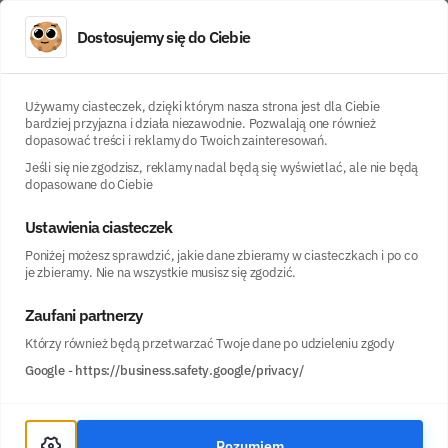
Dostosujemy się do Ciebie
LoanDO
Pożyczki w weekend
Używamy ciasteczek, dzięki którym nasza strona jest dla Ciebie
bardziej przyjazna i działa niezawodnie. Pozwalają one również
dopasować treści i reklamy do Twoich zainteresowań.
Sprawdź wysokość raty i weź pożyczkę!
Jeśli się nie zgodzisz, reklamy nadal będą się wyświetlać, ale nie będą
dopasowane do Ciebie
Ustawienia ciasteczek
Spis treści
Poniżej możesz sprawdzić, jakie dane zbieramy w ciasteczkach i po co
je zbieramy. Nie na wszystkie musisz się zgodzić.
Najważniejsze informacje
Zaufani partnerzy
Czy można dostać pożyczkę w weekend?
Którzy również będą przetwarzać Twoje dane po udzieleniu zgody
Kto udziela pożyczek poza dniami roboczymi?
Google
-
https://business.safety.google/privacy/
Pożyczki przez aplikacje, automatyczne systemy,
przelewy błyskawiczne
Firmy działające 7 dni w tygodniu
Rozumiem