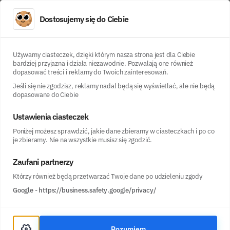
Dostosujemy się do Ciebie
LoanDO
Partnerzy LoanDO
Freezl
Używamy ciasteczek, dzięki którym nasza strona jest dla Ciebie
bardziej przyjazna i działa niezawodnie. Pozwalają one również
dopasować treści i reklamy do Twoich zainteresowań.
Freezl
Jeśli się nie zgodzisz, reklamy nadal będą się wyświetlać, ale nie będą
dopasowane do Ciebie
Ustawienia ciasteczek
Szczegóły oferty Freezl
Poniżej możesz sprawdzić, jakie dane zbieramy w ciasteczkach i po co
Freezl.pl oferuje klientom pożyczki
je zbieramy. Nie na wszystkie musisz się zgodzić.
krótkoterminowe od 400 do 15 000 zł.
Zaufani partnerzy
Elastyczny termin spłaty pożyczki do wyboru to
Którzy również będą przetwarzać Twoje dane po udzieleniu zgody
7, 30 lub 65 dni.
Google
-
https://business.safety.google/privacy/
Proces pożyczkowy jest szybki, bezpieczny i
obejmuje weryfikację przez Autopay, co
zapewnia błyskawiczny przelew środków.
Rozumiem